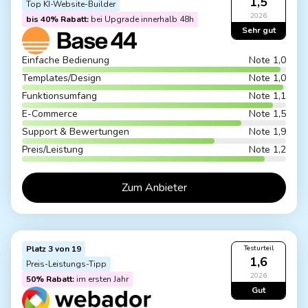
1,5
Top KI-Website-Builder
2026
bis 40% Rabatt:
bei Upgrade innerhalb 48h
Sehr gut
Einfache Bedienung
Note 1,0
Templates/Design
Note 1,0
Funktionsumfang
Note 1,1
E-Commerce
Note 1,5
Support & Bewertungen
Note 1,9
Preis/Leistung
Note 1,2
Zum Anbieter
Platz 3 von 19
Testurteil
1,6
Preis-Leistungs-Tipp
2026
50% Rabatt:
im ersten Jahr
Gut