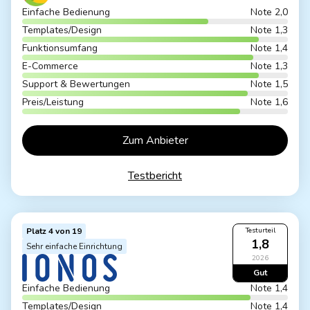
Einfache Bedienung
Note 2,0
Templates/Design
Note 1,3
Funktionsumfang
Note 1,4
E-Commerce
Note 1,3
Support & Bewertungen
Note 1,5
Preis/Leistung
Note 1,6
Zum Anbieter
Testbericht
Platz 4 von 19
Testurteil
1,8
Sehr einfache Einrichtung
2026
Gut
Einfache Bedienung
Note 1,4
Templates/Design
Note 1,4