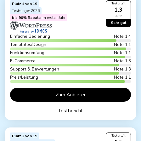
Platz 1 von 19
Testurteil
1,3
Testsieger 2026
2026
bis 90% Rabatt:
im ersten Jahr
Sehr gut
Einfache Bedienung
Note 1,4
Templates/Design
Note 1,1
Funktionsumfang
Note 1,1
E-Commerce
Note 1,3
Support & Bewertungen
Note 1,3
Preis/Leistung
Note 1,1
Zum Anbieter
Testbericht
Platz 2 von 19
Testurteil