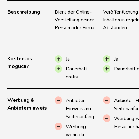
Beschreibung
Dient der Online-
Veröffentlichung
Vorstellung deiner
Inhalten in rege
Person oder Firma
Abständen
Kostenlos
Ja
Ja
möglich
?
Dauerhaft
Dauerhaft g
gratis
Werbung &
Anbieter-
Anbieter-H
Anbieterhinweis
Hinweis am
Seitenanfa
Seitenanfang
Werbung w
Werbung
Besucher h
wenn du