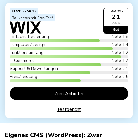
Platz 5 von 12
Testurteil
2,1
Baukasten mit Free-Tarif
2026
Gut
Einfache Bedienung
Note 1,8
Templates/Design
Note 1,4
Funktionsumfang
Note 1,2
E-Commerce
Note 1,7
Support & Bewertungen
Note 2,1
Preis/Leistung
Note 2,5
Zum Anbieter
Testbericht
Eigenes CMS (WordPress): Zwar