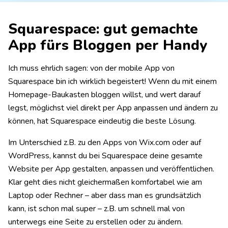
Weebly Free
Squarespace: gut gemachte
Dauerhaft kostenlos
App fürs Bloggen per Handy
Maximal 5 Produkte
Keine eigene Domain
Weebly Professional
Ich muss ehrlich sagen: von der mobile App von
Werbefrei
Squarespace bin ich wirklich begeistert! Wenn du mit einem
Mit eigner Domain
ab €14,00€ / Monat
Homepage-Baukasten bloggen willst, und wert darauf
legst, möglichst viel direkt per App anpassen und ändern zu
können, hat Squarespace eindeutig die beste Lösung.
Im Unterschied z.B. zu den Apps von Wix.com oder auf
WordPress, kannst du bei Squarespace deine gesamte
Website per App gestalten, anpassen und veröffentlichen.
Klar geht dies nicht gleichermaßen komfortabel wie am
Laptop oder Rechner – aber dass man es grundsätzlich
kann, ist schon mal super – z.B. um schnell mal von
unterwegs eine Seite zu erstellen oder zu ändern.