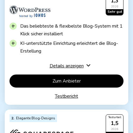
1,3
2026
Sehr gut
Das beliebteste & flexibelste Blog-System
mit 1
Klick sicher installiert
KI-unterstützte Einrichtung erleichtert die Blog-
Erstellung
In wenigen Minuten zu einem professionellen
Details anzeigen
Design
Sehr gute Optimierung für Mobiltelefone
Zum Anbieter
Flexibel erweiterbar durch tausende Plugins
Testbericht
Späterer Anbieter-Wechsel ist möglich
Nicht so viel Gestaltungsfreiraum wie bei
Drag&Drop-Baukästen
Testurteil
2
Elegante Blog-Designs
1,5
Großer Funktionsumfang kann Anfänger verwirren
2026