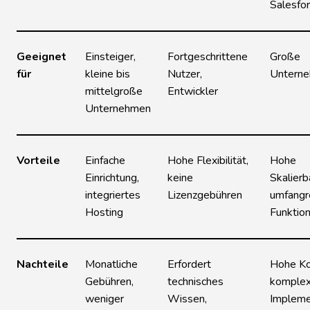
Salesfo
Geeignet
Einsteiger,
Fortgeschrittene
Große
für
kleine bis
Nutzer,
Untern
mittelgroße
Entwickler
Unternehmen
Vorteile
Einfache
Hohe Flexibilität,
Hohe
Einrichtung,
keine
Skalierb
integriertes
Lizenzgebühren
umfangr
Hosting
Funktio
Nachteile
Monatliche
Erfordert
Hohe Ko
Gebühren,
technisches
komple
weniger
Wissen,
Impleme