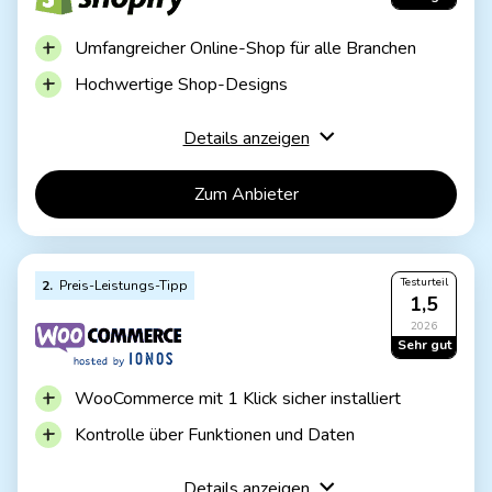
Umfangreicher Online-Shop für alle Branchen
Hochwertige Shop-Designs
Schnelle Einrichtung
Details anzeigen
Sehr flexibel erweiterbar
Komfortable Bestellabwicklung
Zum Anbieter
Erweiterungen oft kostenpflichtig
Testurteil
2
Preis-Leistungs-Tipp
Shopify Basic
1,5
Unbgerenzt viele Produkte
2026
Online-Shop und weitere Vertriebskanäle
Sehr gut
Sichere Zahlungen
ab 27€ / Monat
14 Tage kostenlos testen
WooCommerce mit 1 Klick sicher installiert
Kontrolle über Funktionen und Daten
Riesiges Angebot an Erweiterungen und Designs
Details anzeigen