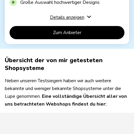
Große Auswahl hochwertiger Designs
Inkl. Domain und Email-Postfach
Inkl. Online-Shop
Sehr flexible Anpassung
ab 4,50€ / Monat
Details anzeigen
6 Monate kostenlos testen
Übersichtliches Shop-Dashboard
Zum Anbieter
Stößt bei großen Shops an seine Grenzen
WIX Core
Ab 26,80€/Monat
Übersicht der von mir getesteten
Für physische und digitale Güter
Bis zu 50.000 Produkte im Shop
Shopsysteme
Neben unseren Testsiegern haben wir auch weitere
bekannte und weniger bekannte Shopsysteme unter die
Lupe genommen.
Eine vollständige Übersicht aller von
uns betrachteten Webshops findest du hier: