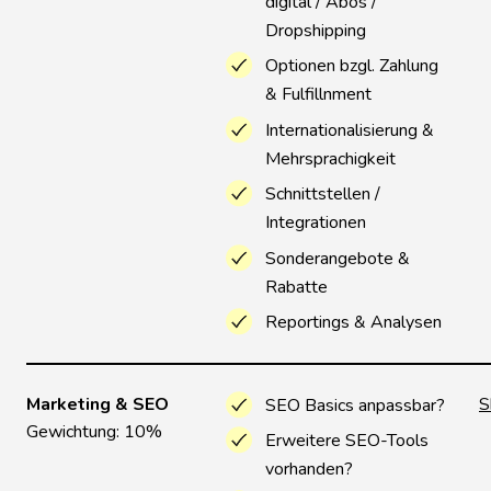
digital / Abos /
Dropshipping
Optionen bzgl. Zahlung
& Fulfillnment
Internationalisierung &
Mehrsprachigkeit
Schnittstellen /
Integrationen
Sonderangebote &
Rabatte
Reportings & Analysen
Marketing & SEO
S
SEO Basics anpassbar?
Gewichtung: 10%
Erweitere SEO-Tools
vorhanden?