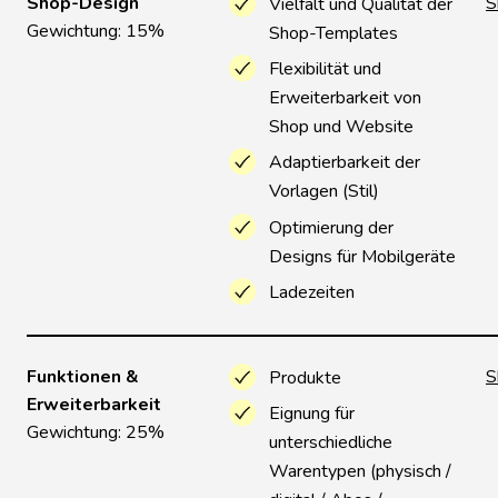
Shop-Design
S
Vielfalt und Qualität der
Gewichtung: 15%
Shop-Templates
Flexibilität und
Erweiterbarkeit von
Shop und Website
Adaptierbarkeit der
Vorlagen (Stil)
Optimierung der
Designs für Mobilgeräte
Ladezeiten
Funktionen &
S
Produkte
Erweiterbarkeit
Eignung für
Gewichtung: 25%
unterschiedliche
Warentypen (physisch /