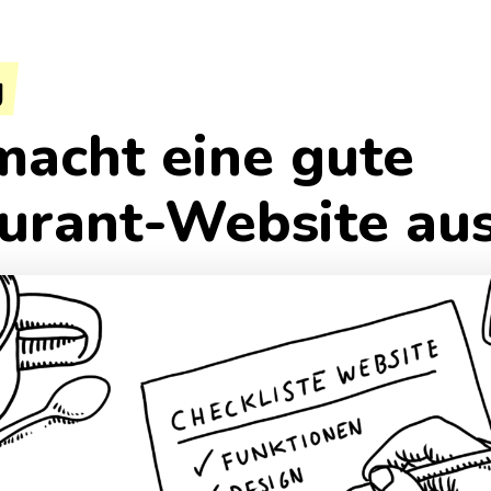
g
acht eine gute
urant-Website au