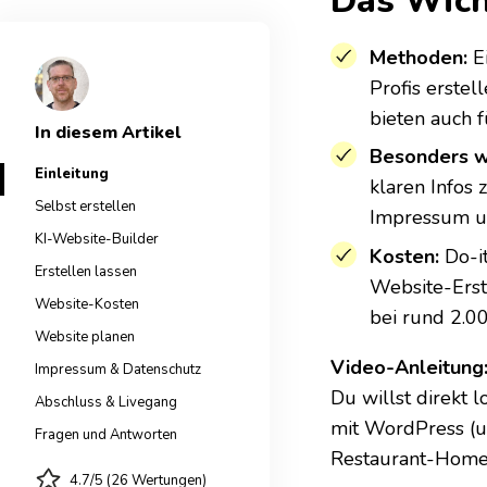
Das Wich
Methoden:
E
Profis erstel
bieten auch f
In diesem Artikel
Besonders w
Einleitung
klaren Infos
Selbst erstellen
Impressum un
KI-Website-Builder
Kosten:
Do-it
Erstellen lassen
Website-Erste
Website-Kosten
bei rund 2.00
Website planen
Video-Anleitung
Impressum & Datenschutz
Du willst direkt l
Abschluss & Livegang
mit WordPress (u
Fragen und Antworten
Restaurant-Hom
4.7/5 (26 Wertungen)