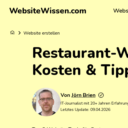
WebsiteWissen.com
Websi
Website
Website erstellen
Website
Website
Restaurant-We
Webseite 
Website
Coaching 
WordPress
Kosten & Tip
Websites 
Profession
Website-
Firmenho
Website mi
WordPres
Fotografe
Günstige 
Von
Jörn Brien
Friseur-W
Kostenlo
IT-Journalist mit 20+ Jahren Erfahrun
Handwerk
Kostenlos
Letztes Update:
09.04.2026
Hochzeits
Kostenlos