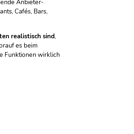
ssende Anbieter-
nts, Cafés, Bars,
en realistisch sind
,
orauf es beim
 Funktionen wirklich