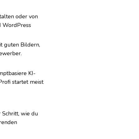
talten oder von
 WordPress
t guten Bildern,
Bewerber.
mptbasiere KI-
rofi startet meist
 Schritt, wie du
erenden