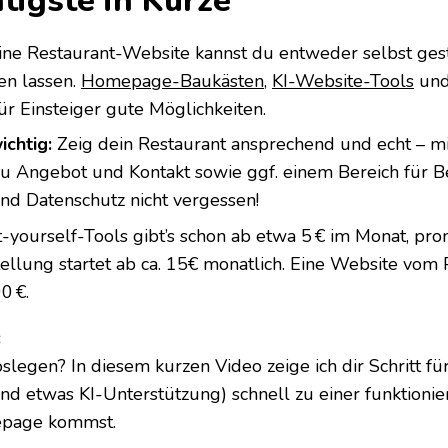
tigste in Kürze
ine Restaurant-Website kannst du entweder selbst ges
len lassen.
Homepage-Baukästen
,
KI-Website-Tools
und
ür Einsteiger gute Möglichkeiten.
ichtig:
Zeig dein Restaurant ansprechend und echt – mi
 zu Angebot und Kontakt sowie ggf. einem Bereich für 
d Datenschutz nicht vergessen!
-yourself-Tools gibt’s schon ab etwa 5 € im Monat, pro
llung startet ab ca. 15€ monatlich. Eine Website vom P
0 €.
:
oslegen? In diesem kurzen Video zeige ich dir Schritt für
nd etwas KI-Unterstützung) schnell zu einer funktioni
epage kommst.