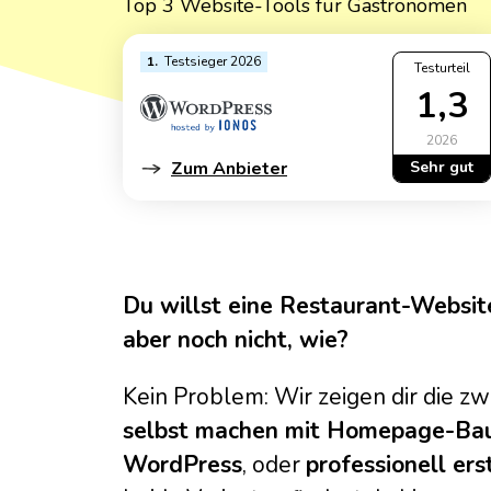
Top 3 Website-Tools für Gastronomen
Hotel-Web
Stundenl
Immobilie
Webkalkul
1
Testsieger 2026
Testurteil
Künstler-
1,3
Webkalkula
Musiker- 
Webdesigner
2026
Portfolio
Zum Anbieter
Sehr gut
Fragebogen 
Private W
Preisgestal
Rechtsan
Online Strat
Restaura
CMS-Markta
Du willst eine Restaurant-Websit
Schulhom
aber noch nicht, wie?
Steuerber
Kein Problem: Wir zeigen dir die z
Website f
selbst machen mit Homepage-Bau
Zahnarzt-
WordPress
, oder
professionell ers