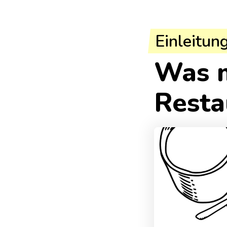
Einleitun
Was m
Resta