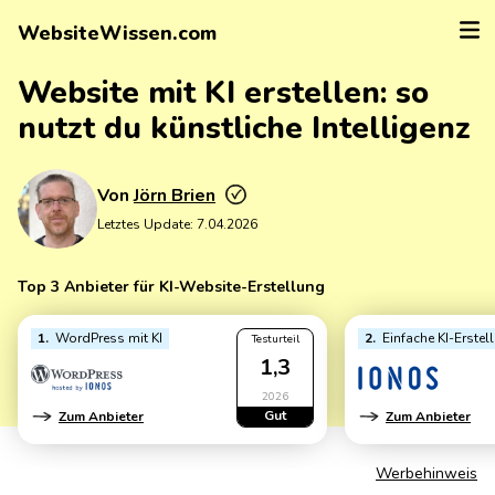
WebsiteWissen.com
Website mit KI erstellen: so
nutzt du künstliche Intelligenz
Von
Jörn Brien
Letztes Update:
7.04.2026
Top 3 Anbieter für KI-Website-Erstellung
1
WordPress mit KI
2
Einfache KI-Erstel
Testurteil
1,3
2026
Gut
Zum Anbieter
Zum Anbieter
Werbehinweis