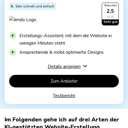
KI-Funktionen z.T. noch rudimentär
Testurteil
5
Sehr schnell und einfach
2,5
Zyro Website
2026
Sehr gut
Werbefrei
Inkl. Domain für 1 Jahr
ab 4,64€ / Monat
Erstellungs-Assistent, mit dem die Website in
Kostenloser Test möglich
wenigen Minuten steht
Ansprechende & mobil optimierte Designs
Rechtssicher inkl. Abmahnschutz (in
Details anzeigen
entsprechendem Tarif)
Funktionen eher auf Basics limitiert
Zum Anbieter
Wenig Möglichkeiten zur Erweiterung
Testbericht
JIMDO kostenlos
Dauerhaft kostenlos
Jimdo-Branding
Im Folgenden gehe ich auf drei Arten der
Keine eigene Domain
KI-gestützten Website-Erstellung
JIMDO Premium