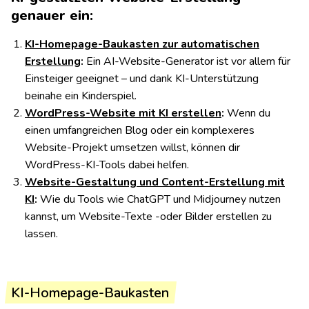
genauer ein:
Werbefrei
Mit eigner Domain
ab 11,00€ / Monat
KI-Homepage-Baukasten zur automatischen
Rabatt: Jetzt 50% sparen!
Erstellung
:
Ein AI-Website-Generator ist vor allem für
Zeitlich limitiert: innerhalb von 2 Tagen ein Upgrade machen
Einsteiger geeignet – und dank KI-Unterstützung
und 50% sparen!
beinahe ein Kinderspiel.
WordPress-Website mit KI erstellen
:
Wenn du
einen umfangreichen Blog oder ein komplexeres
Website-Projekt umsetzen willst, können dir
WordPress-KI-Tools dabei helfen.
Website-Gestaltung und Content-Erstellung mit
KI
:
Wie du Tools wie ChatGPT und Midjourney nutzen
kannst, um Website-Texte -oder Bilder erstellen zu
lassen.
KI-Homepage-Baukasten