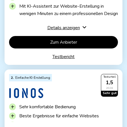
Mit KI-Assistent zur Website-Erstellung in
wenigen Minuten zu einem professionellen Design
Sehr schnelle, für WordPress optimierte Server
Details anzeigen
mit SSD
Server-Caching und Caching-Plugin inklusive
Zum Anbieter
Sicherheits-Features wie SSL, automatische
Updates, DDoS- und Malware-Schutz
Testbericht
Profi-Funktionen wie GIT inklusive
Aktuell noch kein CDN inklusive (nur für große
Testurteil
2
Einfache KI-Erstellung
1,5
Websites relevant)
2026
Sehr gut
IONOS WordPress
Inkl. KI-Website-Erstellung
Sehr komfortable Bedienung
Inkl. Domain & Email-Adressen
Ab 1€ / Monat
Beste Ergebnisse für einfache Websites
30 Tage Geld zurück
KI-Assistent erleichtert Erstellung