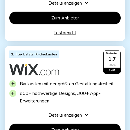
Details anzeigen
Bilddatenbank mit 17.000 Fotos
Email-Postfach im Tarif enthalten
Zum Anbieter
Eher nicht für komplexere Website geeignet
Testbericht
Andere Anbieter bieten mehr Auswahl bei
Design-Vorlagen
Testurteil
3
Flexibelster KI-Baukasten
1,7
IONOS MyWebsite Now
2026
Werbefrei
Gut
Mit eigner Domain & Email
ab 1€ / Monat
Baukasten mit der größten Gestaltungsfreiheit
800+ hochwertige Designs,
300+ App-
Erweiterungen
KI-Assistent für Website und Inhalte
Details anzeigen
Mehrere Bilddatenbanken integriert